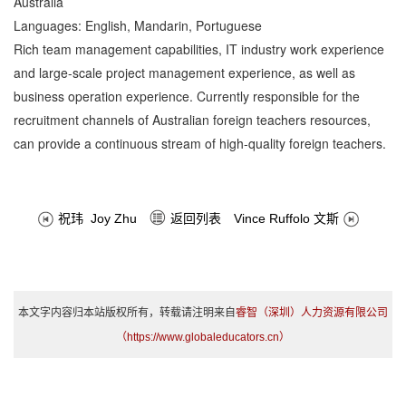
Australia
Languages: English, Mandarin, Portuguese
Rich team management capabilities, IT industry work experience
and large-scale project management experience, as well as
business operation experience. Currently responsible for the
recruitment channels of Australian foreign teachers resources,
can provide a continuous stream of high-quality foreign teachers.
返回列表
祝玮 Joy Zhu
Vince Ruffolo 文斯
本文字内容归本站版权所有，转载请注明来自
睿智（深圳）人力资源有限公司
（https://www.globaleducators.cn）