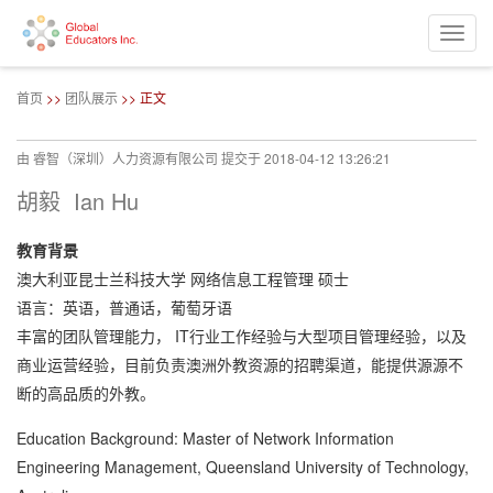
Toggle
naviga
跳
转
首页
>>
团队展示
>> 正文
到
主
要
由
睿智（深圳）人力资源有限公司
提交于
2018-04-12 13:26:21
内
容
胡毅 Ian Hu
教育背景
澳大利亚昆士兰科技大学 网络信息工程管理 硕士
语言：英语，普通话，葡萄牙语
丰富的团队管理能力， IT行业工作经验与大型项目管理经验，以及
商业运营经验，目前负责澳洲外教资源的招聘渠道，能提供源源不
断的高品质的外教。
Education Background: Master of Network Information
Engineering Management, Queensland University of Technology,