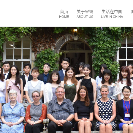
Main
首页
关于睿智
生活在中国
navigation
HOME
ABOUT-US
LIVE IN CHINA
跳
转
到
主
要
内
容