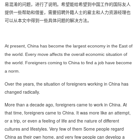
易混淆的问题，进行了说明。希望能给希望到中国工作的国际友人
提供一些帮助和借鉴，需要招聘外籍人士的雇主和人力资源经理也
可以从本文中得到一些具体问题的解决方法。
At present, China has become the largest economy in the East of
the world. Every move affects the overall economic situation of
the world. Foreigners coming to China to find a job have become
a norm.
Over the years, the situation of foreigners working in China has
changed radically.
More than a decade ago, foreigners came to work in China. At
that time, foreigners came to China. It was more like an attempt,
or a trip, or even a feeling of life and the nature of different
cultures and lifestyles. Very few of them Some people regard
China as their own home, and very few people can develop a