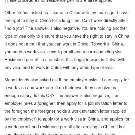
These procedures for residence permit are all re-applied.
Other friends asked us: I came to China with my marriage. I have
the right to stay in China for a long time. Can I work directly after I
find a job? The answer is also negative. You are holding another
type of visa only to ensure that you have the right to stay in China.
It does not mean that you can work in China. To work in China,
you need a work visa, a work permit and a corresponding visa.
Residence permit. In a nutshell: It is illegal to work in China with
any visa, and to work in China with any other type of visa.
Many friends also asked us: if the employer asks if I can apply for
a work visa and work permit on their own, they can give us
enough salary. Is this OK? The answer is also negative, if an
employer hires a foreigner, then apply for a job invitation letter to
the foreigner, the foreigner holds a work invitation letter (applied
by the employer) to apply for a work visa in China, and applies for
a work permit and residence permit after arriving in China It is a
complete set of legal procedures, which must be led by the