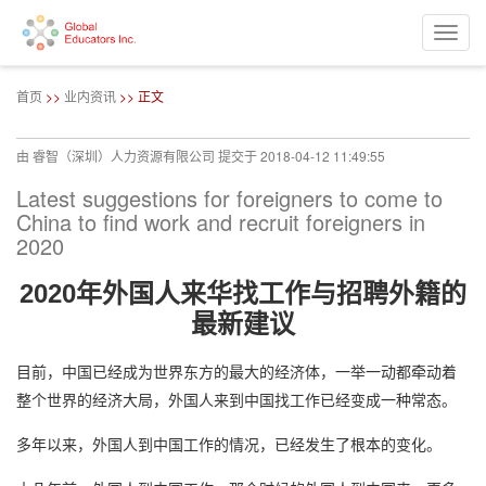
Toggle
naviga
跳
转
首页
>>
业内资讯
>> 正文
到
主
要
由
睿智（深圳）人力资源有限公司
提交于
2018-04-12 11:49:55
内
容
Latest suggestions for foreigners to come to
China to find work and recruit foreigners in
2020
2020年外国人来华找工作与招聘外籍的
最新建议
目前，中国已经成为世界东方的最大的经济体，一举一动都牵动着
整个世界的经济大局，外国人来到中国找工作已经变成一种常态。
多年以来，外国人到中国工作的情况，已经发生了根本的变化。